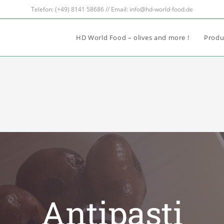
Telefon: (+49) 8141 58686 // Email: info@hd-world-food.de
HD World Food – olives and more !
Prod
Antipasti