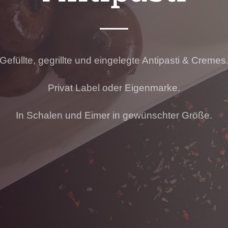
Gefüllte, gegrillte und eingelegte Antipasti & Cremes
Privat Label oder Eigenmarke.
In Schalen und Eimer in gewünschter Größe.